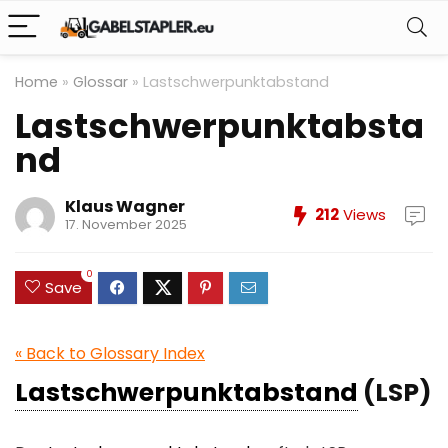
Home
»
Glossar
»
Lastschwerpunktabstand
Lastschwerpunktabsta
nd
Klaus Wagner
212
Views
17. November 2025
0
Save
« Back to Glossary Index
Lastschwerpunktabstand
(LSP)