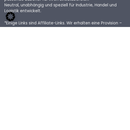
Neutral, unabhängig und speziell für Industrie, Handel und
Logistik entwickelt.
*Einige Links sind Affiliate-Links. Wir erhalten eine Provision –
ohne zusätzliche Kosten für Sie.
Rechtliches
Impressum
Kontakt
Cookies
Datenschutz
Infos:
Gabelstapler Kauf
Gabelstapler Miete