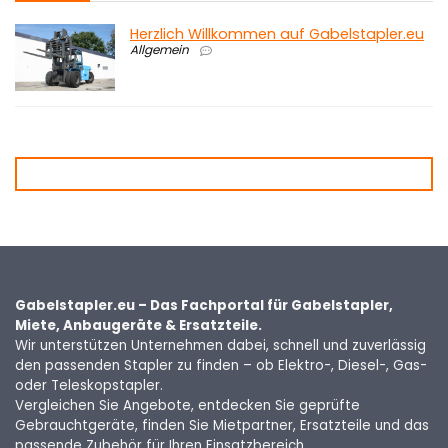
Herzlich Willkommen auf Gabelstapler.eu
Allgemein
Gabelstapler.eu – Das Fachportal für Gabelstapler,
Miete, Anbaugeräte & Ersatzteile.
Wir unterstützen Unternehmen dabei, schnell und zuverlässig
den passenden Stapler zu finden – ob Elektro-, Diesel-, Gas-
oder Teleskopstapler.
Vergleichen Sie Angebote, entdecken Sie geprüfte
Gebrauchtgeräte, finden Sie Mietpartner, Ersatzteile und das
passende Zubehör für Ihren Einsatzbereich.