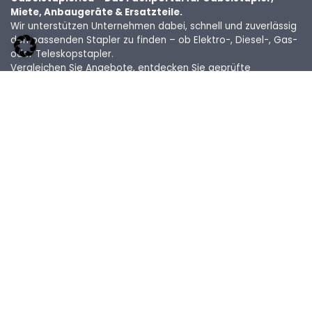
Miete, Anbaugeräte & Ersatzteile.
Wir unterstützen Unternehmen dabei, schnell und zuverlässig
den passenden Stapler zu finden – ob Elektro-, Diesel-, Gas-
oder Teleskopstapler.
Vergleichen Sie Angebote, entdecken Sie geprüfte
Gebrauchtgeräte, finden Sie Mietpartner, Ersatzteile und das
passende Zubehör für Ihren Einsatzbereich.
Neutral, unabhängig und speziell für Industrie, Handel und
Logistik entwickelt.
*Einige Links sind Affiliate-Links. Wir erhalten eine Provision –
ohne zusätzliche Kosten für Sie.
Rechtliches
Impressum
Kontakt
Cookies