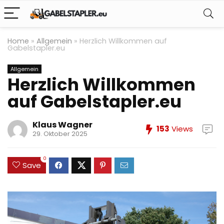
Home
»
Allgemein
»
Herzlich Willkommen auf
Gabelstapler.eu
Allgemein
Herzlich Willkommen
auf Gabelstapler.eu
Klaus Wagner
153
Views
29. Oktober 2025
0
Save