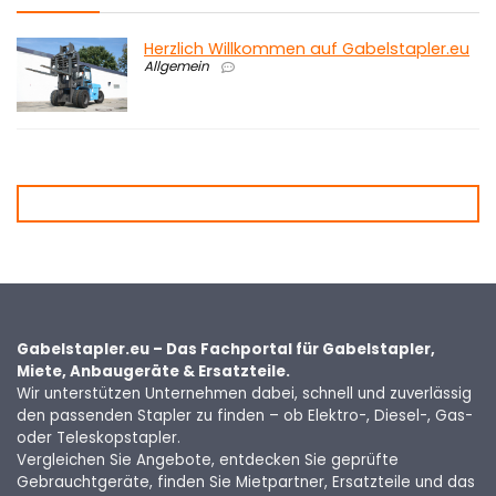
Herzlich Willkommen auf Gabelstapler.eu
Allgemein
Gabelstapler.eu – Das Fachportal für Gabelstapler,
Miete, Anbaugeräte & Ersatzteile.
Wir unterstützen Unternehmen dabei, schnell und zuverlässig
den passenden Stapler zu finden – ob Elektro-, Diesel-, Gas-
oder Teleskopstapler.
Vergleichen Sie Angebote, entdecken Sie geprüfte
Gebrauchtgeräte, finden Sie Mietpartner, Ersatzteile und das