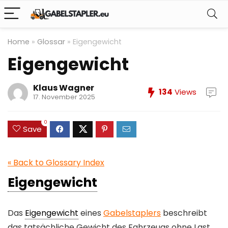
Home
»
Glossar
»
Eigengewicht
Eigengewicht
Klaus Wagner
134
Views
17. November 2025
0
Save
« Back to Glossary Index
Eigengewicht
Das
Eigengewicht
eines
Gabelstaplers
beschreibt
das tatsächliche Gewicht des Fahrzeugs ohne Last.