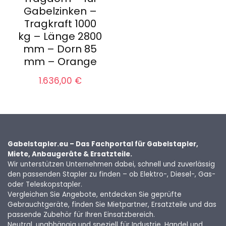
Gabelzinken –
Tragkraft 1000
kg – Länge 2800
mm – Dorn 85
mm – Orange
1.636,00
€
Gabelstapler.eu – Das Fachportal für Gabelstapler,
Miete, Anbaugeräte & Ersatzteile.
Wir unterstützen Unternehmen dabei, schnell und zuverlässig
den passenden Stapler zu finden – ob Elektro-, Diesel-, Gas-
oder Teleskopstapler.
Vergleichen Sie Angebote, entdecken Sie geprüfte
Gebrauchtgeräte, finden Sie Mietpartner, Ersatzteile und das
passende Zubehör für Ihren Einsatzbereich.
Neutral, unabhängig und speziell für Industrie, Handel und