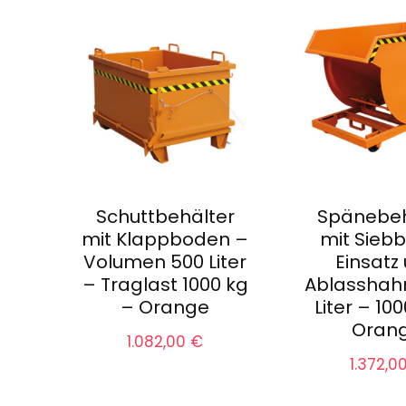
Schuttbehälter
Spänebeh
mit Klappboden –
mit Sieb
Volumen 500 Liter
Einsatz
– Traglast 1000 kg
Ablasshah
– Orange
Liter – 10
Oran
1.082,00
€
1.372,0