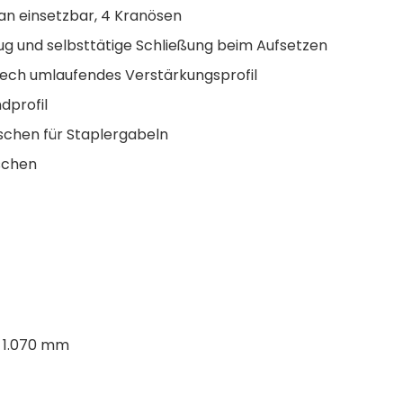
an einsetzbar, 4 Kranösen
ug und selbsttätige Schließung beim Aufsetzen
ech umlaufendes Verstärkungsprofil
profil
schen für Staplergabeln
schen
 x 1.070 mm