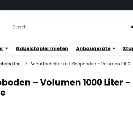
Search
A
for:
er
Gabelstapler mieten
Anbaugeräte
Sta
ebehälter
Schuttbehälter mit Klappboden – Volumen 1000 Li
pboden – Volumen 1000 Liter –
ge