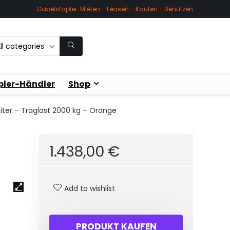
Gabelstapler: Mieten - Leasen - Kaufen - Benutzen
ll categories
pler-Händler
Shop
ter – Traglast 2000 kg – Orange
1.438,00
€
Add to wishlist
PRODUKT KAUFEN