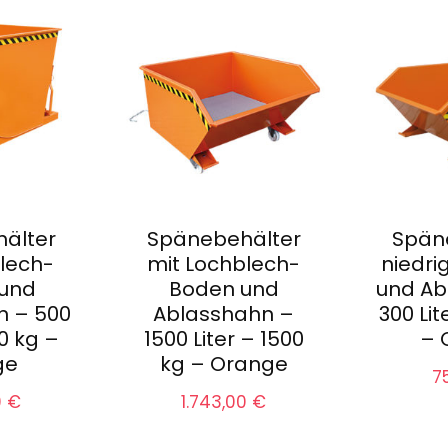
älter
Spänebehälter
Spän
blech-
mit Lochblech-
niedri
 und
Boden und
und Ab
n – 500
Ablasshahn –
300 Lit
00 kg –
1500 Liter – 1500
– 
ge
kg – Orange
7
0
€
1.743,00
€