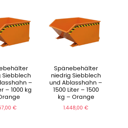
ebehälter
Spänebehälter
g Siebblech
niedrig Siebblech
lasshahn –
und Ablasshahn –
er – 1000 kg
1500 Liter – 1500
Orange
kg – Orange
57,00
€
1.448,00
€