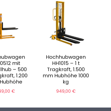
hubwagen
Hochhubwagen
0512 mit
HH1015 – 1 t
lhub – 500
Tragkraft, 1.500
kraft, 1.200
mm Hubhöhe 1000
Hubhöhe
kg
49,00
€
949,00
€