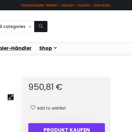
Gabelstapler: Mieten - Leasen - Kaufen - Benutzen
ll categories
pler-Händler
Shop
950,81
€
Add to wishlist
PRODUKT KAUFEN