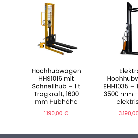
Hochhubwagen
Elektr
HHS1016 mit
Hochhub
Schnellhub – 1 t
EHH1035 – 1
Tragkraft, 1600
3500 mm –
mm Hubhöhe
elektri
1.190,00
€
3.190,0