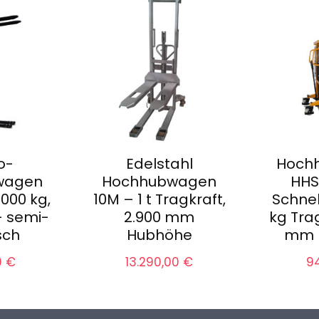
o-
Edelstahl
Hoch
wagen
Hochhubwagen
HHS
000 kg,
10M – 1 t Tragkraft,
Schnel
 semi-
2.900 mm
kg Trag
sch
Hubhöhe
mm 
0
€
13.290,00
€
9