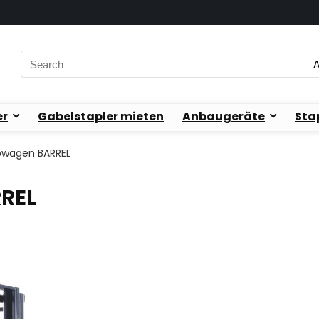
Search
A
for:
er
Gabelstapler mieten
Anbaugeräte
Sta
ubwagen BARREL
RREL