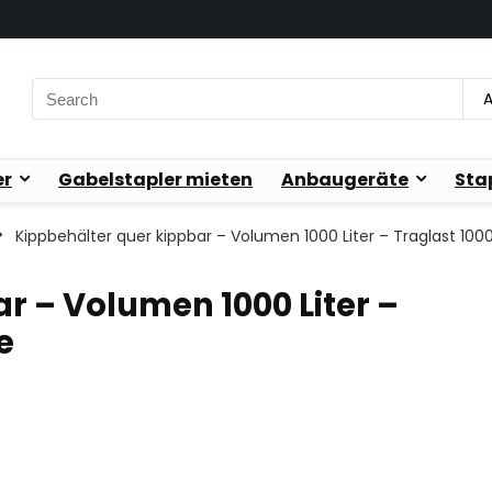
Search
A
for:
er
Gabelstapler mieten
Anbaugeräte
Sta
Kippbehälter quer kippbar – Volumen 1000 Liter – Traglast 100
r – Volumen 1000 Liter –
e