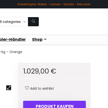
Gabelstapler: Mieten - Leasen - Kaufen - Benutzen
ll categories
pler-Händler
Shop
0 kg – Orange
1.029,00
€
Add to wishlist
PRODUKT KAUFEN