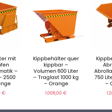
ter mit
Kippbehälter quer
Kippbe
ufen
kippbar –
Abr
matik –
Volumen 600 Liter
Abroll
 – 2500
– Traglast 1000 kg
750 Lit
ange
– Orange
– 
0
€
1.006,00
€
1.