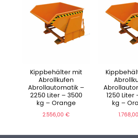
Kippbehälter mit
Kippbehäl
Abrollkufen
Abrollk
Abrollautomatik –
Abrollauto
2250 Liter – 3500
1250 Liter
kg – Orange
kg – Or
2.556,00
€
1.768,0