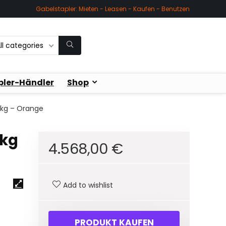
Gabelstapler: Mieten - Leasen - Kaufen - Benutzen
ll categories
pler-Händler
Shop
0 kg – Orange
 kg
4.568,00
€
Add to wishlist
PRODUKT KAUFEN