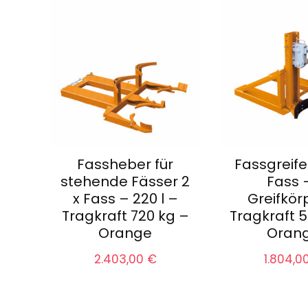
Fassheber für
Fassgreifer
stehende Fässer 2
Fass –
x Fass – 220 l –
Greifkör
Tragkraft 720 kg –
Tragkraft 5
Orange
Oran
2.403,00
€
1.804,0