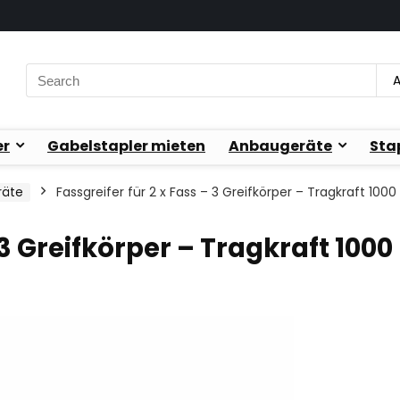
Search
A
for:
er
Gabelstapler mieten
Anbaugeräte
Sta
räte
Fassgreifer für 2 x Fass – 3 Greifkörper – Tragkraft 100
 3 Greifkörper – Tragkraft 1000