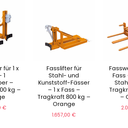
 für 1 x
Fasslifter für
Fasswe
 1
Stahl- und
Fass 
per –
Kunststoff-Fässer
Stah
00 kg –
– 1 x Fass –
Tragkr
ge
Tragkraft 800 kg –
– 
Orange
0
€
2.
1.657,00
€