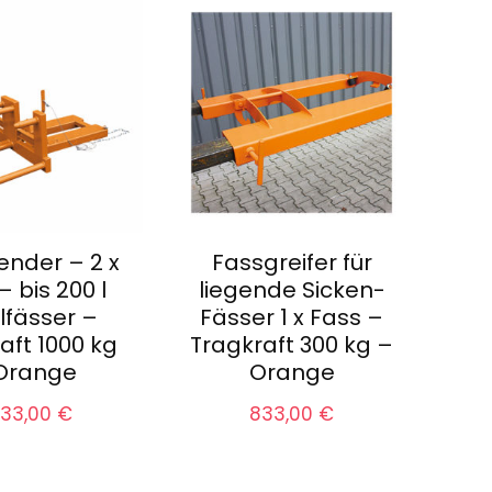
nder – 2 x
Fassgreifer für
– bis 200 l
liegende Sicken-
lfässer –
Fässer 1 x Fass –
aft 1000 kg
Tragkraft 300 kg –
Orange
Orange
033,00
€
833,00
€