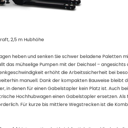
kraft, 2,5 m Hubhöhe
gen heben und senken Sie schwer beladene Paletten mit 
lt das mühselige Pumpen mit der Deichsel – angesichts
Senkgeschwindigkeit erhöht die Arbeitssicherheit bei be
eiterhin manuell. Dank der kompakten Bauweise bleibt de
er, in denen für einen Gabelstapler kein Platz ist. Auch b
rische Hochhubwagen einen Gabelstapler ersetzen. Als M
rderlich. Für kurze bis mittlere Wegstrecken ist die Kom